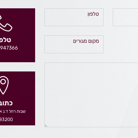
טלפון
טלפו
מקום מגורים
9947366
כתוב
שבות רחל ד.נ א
83200