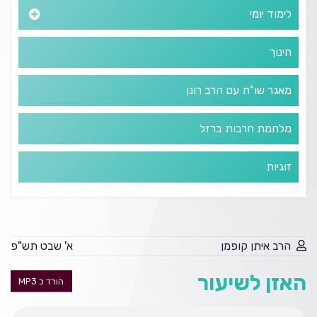
לימוד יומי
חינוך
מאגר שו"ת עם הרב רונן
מלחמת חרבות ברזל
זוגיות
הרב איתן קופמן
א' שבט תש"פ
האזן לשיעור
הורד כ MP3