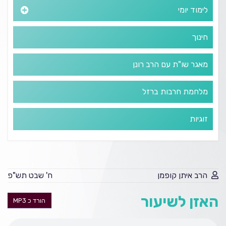
לימוד יומי
חינוך
מאגר שו"ת עם הרב רונן
מלחמת חרבות ברזל
זוגיות
הרב איתן קופמן
ח' שבט תש"פ
האזן לשיעור
הורד כ MP3