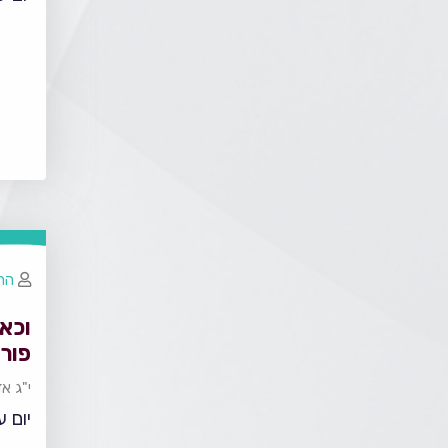
הרב
וכא
פורי
י"ג א
יום ע