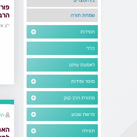
בין המצרים
פורי
הרבנ
שמחת תורה
י"ג א
חסידות
כללי
לאמונת עיתנו
מוסר ומידות
מתורת הרב קוק
פרשת שבוע
הרב
האם
תפילה