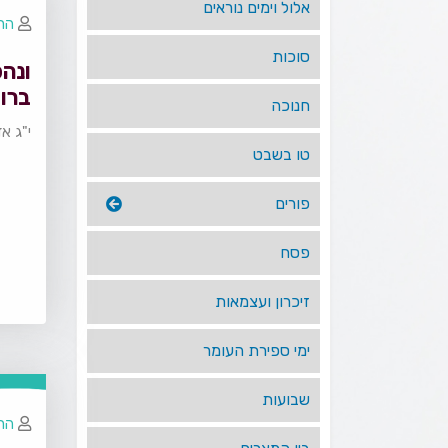
אלול וימים נוראים
הרב
סוכות
ונהפ
ברו
חנוכה
י"ג א
טו בשבט
פורים
פסח
זיכרון ועצמאות
ימי ספירת העומר
שבועות
הרב