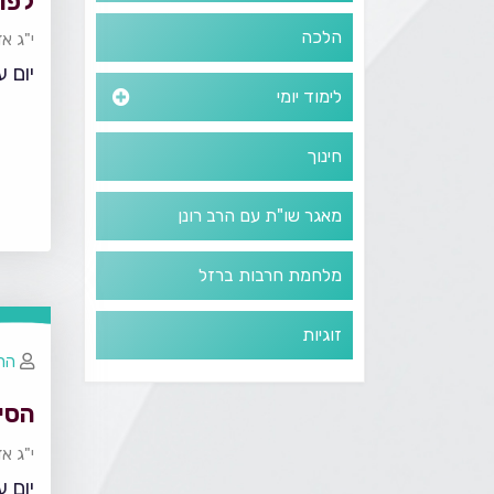
לפו
הלכה
י"ג א
יום ע
לימוד יומי
חינוך
מאגר שו"ת עם הרב רונן
מלחמת חרבות ברזל
זוגיות
הרב
הסי
י"ג א
יום ע