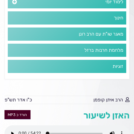
לימוד יומי
חינוך
מאגר שו"ת עם הרב רונן
מלחמת חרבות ברזל
זוגיות
הרב איתן קופמן
כ"ו אדר תש"פ
האזן לשיעור
הורד כ MP3