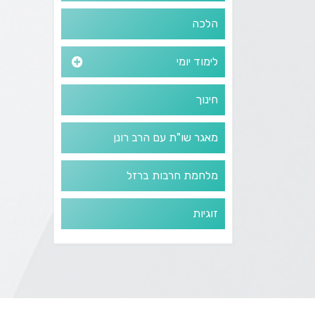
הלכה
לימוד יומי
חינוך
מאגר שו"ת עם הרב רונן
מלחמת חרבות ברזל
זוגיות