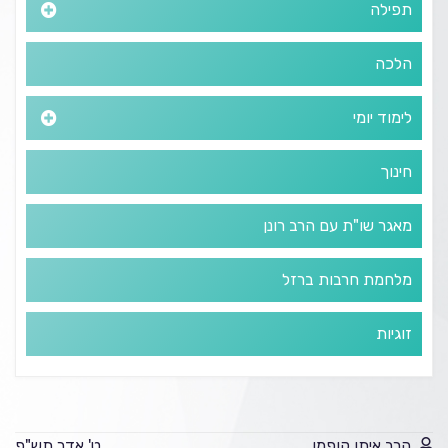
תפילה
הלכה
לימוד יומי
חינוך
מאגר שו"ת עם הרב רונן
מלחמת חרבות ברזל
זוגיות
הרב איתן קופמן
ט' אדר תש"פ