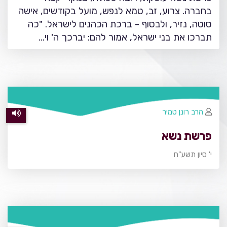
בחברה. צרוע, זב, טמא לנפש, מועל בקודשים, אישה
סוטה, נזיר, ולבסוף - ברכת הכהנים לישראל. "כה
תברכו את בני ישראל, אמור להם: יברכך ה' וי…
הרב רונן טמיר
פרשת נשא
י' סיון תשע"ח