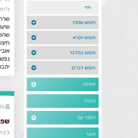
ויחי
כ"ו ח
שרה 
חומש שמות
שיעו
שהשמ
חומש ויקרא
חיצו
אובי
חומש במדבר
נפש 
יתבר
חומש דברים
תפילה
הלכה
הרב
לימוד יומי
שפת
כ"ג ח
חינוך