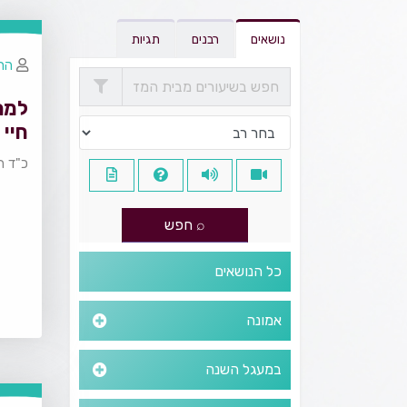
נושאים
רבנים
תגיות
הרב
למה
חיי
כ"ד ח
כל הנושאים
אמונה
במעגל השנה