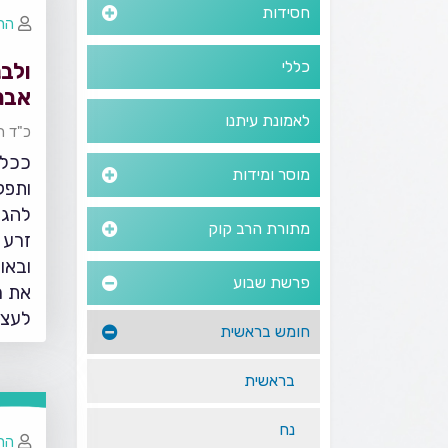
חסידות
הרב
כללי
ולבנ
אברה
תשפ
לאמונת עיתנו
כ"ד ח
ככל 
מוסר ומידות
ותפק
להגד
מתורת הרב קוק
זרע 
ובאו
פרשת שבוע
את מ
לעצמ
חומש בראשית
בראשית
נח
הרב