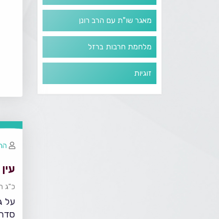
מאגר שו"ת עם הרב רונן
מלחמת חרבות ברזל
זוגיות
הר
עין 
כ"ג ח
על גד
סדרי