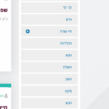
לך לך
שפת
כ"ב ח
וירא
חיי שרה
תולדות
ויצא
וישלח
וישב
מקץ
הרב
ויגש
חיי