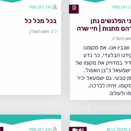
 רונן טמיר
הרב רונן טמיר
י הפלגשים נתן
בכל מכל כל
ם מתנות | חיי שרה
כ"ג חשון תשפ"ב
"ג
שון תשפ"ג
שנבין אנו, את מקומנו
ידנו הבלעדי, כך נדע
יר במדוייק את מקומו של
ישמעאל כ"בן האמה",
פן טבעי, גם ישמעאל יכיר
קומו, ויהיה לברכה,
ו ולעולם.
 מיכאל ברום
הרב רונן טמיר