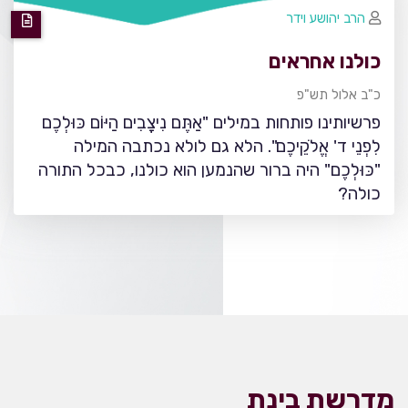
הרב יהושע וידר
כולנו אחראים
כ"ב אלול תש"פ
פרשיותינו פותחות במילים "אַתֶּם נִיצָבִים הַיּוֹם כּוּלְכֶם
לִפְנֵי ד' אֱלֹקֵיכֶם". הלא גם לולא נכתבה המילה
"כּוּלְכֶם" היה ברור שהנמען הוא כולנו, כבכל התורה
כולה?
מדרשת בינת