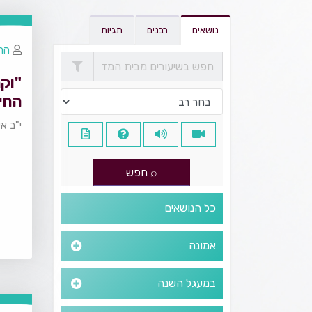
נושאים
רבנים
תגיות
הרב
"וקר
החי
י"ב א
כל הנושאים
אמונה
במעגל השנה