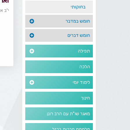
וארו
בחוקותי
י"ב א
חומש במדבר
חומש דברים
תפילה
הלכה
לימוד יומי
חינוך
מאגר שו"ת עם הרב רונן
מלחמת חרבות ברזל