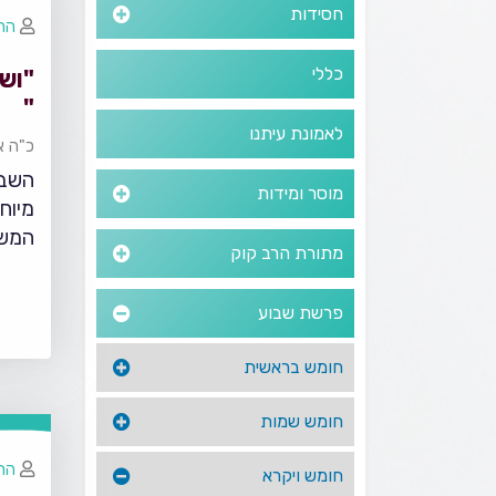
חסידות
הרב
כללי
"וש
"
לאמונת עיתנו
כ"ה א
השבת
מוסר ומידות
מיוח
המשפ
מתורת הרב קוק
פרשת שבוע
חומש בראשית
חומש שמות
הרב
חומש ויקרא