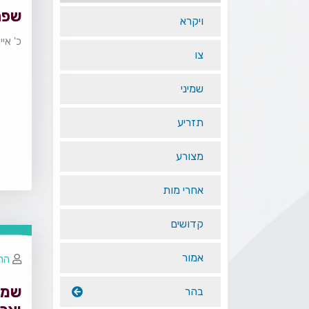
שפת
ויקרא
כ' אי
צו
שמיני
תזריע
מצורע
אחרי מות
קדושים
אמור
הרב
שמיט
בהר