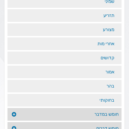
שמיני
תזריע
מצורע
אחרי מות
קדושים
אמור
בהר
בחוקותי
חומש במדבר
חומש דברים