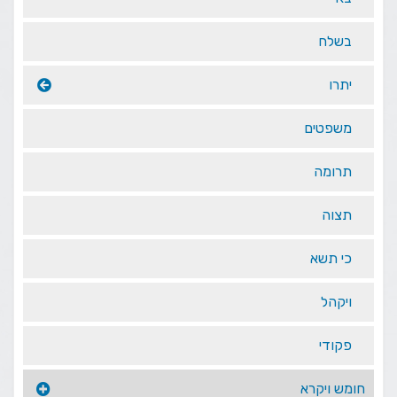
בשלח
יתרו
משפטים
תרומה
תצוה
כי תשא
ויקהל
פקודי
חומש ויקרא