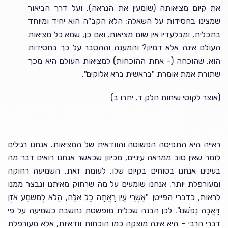
את קיום מציאותה (שומעין את הנראה). ועל דרך הביאור
שמצינו בחסידות על השאלה: הלא הקב"ה הוא יחיד ומיוחד
בתכלית, ומבלעדיו אין שום מציאות, ואם כן, שמא כל מציאות
העולם אינה אלא דמיון? והמענה וההסבר על כך בחסידות
הוא, שהוכחה (– אחת ההוכחות) למציאות העולם היא מכך
שתורת אמת אומרת "בראשית ברא אלוקים".
(אוצר לקוטי שיחות חלק ד, יתרו ב)
ראייה היא התפיסה הפשוטה והוודאית של המציאות. אנחנו רגילים
לומר שאין טוב ממראה עיניים, מכיוון שכאשר אנחנו רואים דבר מה
בעינינו אנחנו בטוחים בקיום שלו. לעומת זאת, השמיעה רחוקה
ומעורפלת יותר. אנחנו שומעים על מה שרחוק מאיתנו ונבצר ממנו
לראות, כדברי הפייטן "אַשְׁרֵי
עַיִן רָאֲתָה כָּל אֵלֶּה, הֲלֹא לְמִשְׁמַע אֹזֶן
דָּאֲבָה נַפְשֵׁנוּ". לכן הבנה שכלית מופשטת נחשבת כשמיעה על פי
דברי הרבי – היא אינה מוצקה כמו הוכחות וודאיות, אלא מעורפלת