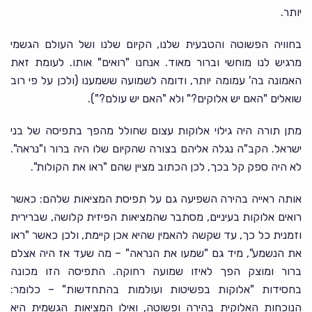
יותר.
בחוויה הפשוטה והטבעית שלנו, הקיום שלנו ושל העולם הגשמי
מרגיש לנו מוחשי וברור מאוד. אנחנו "רואים" אותו. לעומת זאת
האמונה בה' עמומה יותר, ודומה לשמועה ששמענו (ולכן על פי רוב
שואלים "האם יש אלוקים?" ולא "האם יש עולם?").
מתן תורה היה גילוי אלוקות עצום שחולל מהפך בתפיסה של בני
ישראל. הקב"ה נגלה אליהם בצורה שהקיום שלו היה ברור ו"נראה".
לא היה ספק קל בכך, לכן הכתוב מציין שהם "ראו את הקולות".
אותה ראייה בהירה השפיעה גם על תפיסת המציאות שלהם: כאשר
רואים אלוקות בעיניים, מסתבר שהמציאות הפיזית קלושה, שברירית
וזמנית כל כך, עד שקשה להאמין שהיא אכן קיימת, ולכן כאשר "ראו
את הנשמע", מיד גם "שמעו את הנראה" – מה שעד אז היה אצלם
ברור ומוצק הפך לאיזו שמועה רחוקה. התפיסה הזו מכונה
בחסידות "אלוקות בפשיטות ועולמות בהתחדשות" – כלומר:
הנוכחות האלוקית בהירה ופשוטה, ואילו המציאות הגשמית היא