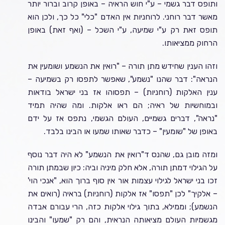
ותופס דבר גשמי – ע"י חוש הראיה – באופן קרוב וברור יותר
מאשר דבר רוחני. לרוחניות אין האדם "כלי" כל כך, ולכן הוא
תופס זאת רק ע"י שמיעה, ע"י השכל – (ואף זאת) באופן
הרחוק ממציאותו.
וזהו הענין שחידש מתן תורה – "רואין את הנשמע ושומעין את
הנראה": דבר שהנו "נשמע", שאפשר לתפסו רק בשמיעה –
ענין האלקות (רוחניות) – תפסוהו אז בני ישראל בודאות
ובמוחשיות של ראיה; הם ראו אלקות. ומה שהיה תמיד
"נראה", דברים גשמיים, העולם הגשמי, נתפס אז על ידם
באופן של "שומעין" – כדבר שאותו שמעו או הבינו בלבד.
ומזה מובן גם, שהנס ד"רואין את הנשמע" לא היה דבר נוסף
על הגילוי דמתן תורה, אלא חלק מיניה וביה: כיון שבמתן תורה
זכו בני ישראל לגילוי עצמות אור אין סוף ברוך הוא, "אנכי הוי'
– אלקיך" לכן "תפסו" אז אלקות (רוחניות) בראיה (רואים את
הנשמע); וממילא, בתוך גילוי אלקות כזה, הרי עבורם אבדה
מגשמיות העולם מציאותה הנראית, והם רק "שמעו" והבינו