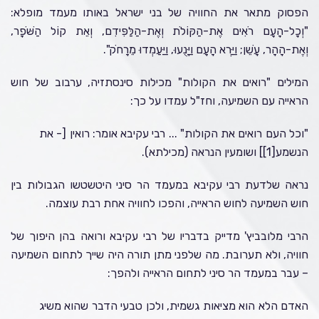
הפסוק מתאר את החוויה של בני ישראל באותו מעמד מופלא:
"וְכָל-הָעָם רֹאִים אֶת-הַקּוֹלֹת וְאֶת-הַלַּפִּידִם, וְאֵת קוֹל הַשֹּׁפָר,
וְאֶת-הָהָר, עָשֵׁן; וַיַּרְא הָעָם וַיָּנֻעוּ, וַיַּעַמְדוּ מֵרָחֹק".
המילים "רואים את הקולות" מכילות סינסתזיה, ערבוב של חוש
הראייה עם השמיעה, וחז"ל עמדו על כך:
"וכל העם רואים את הקולות" ... רבי עקיבא אומר: רואין [- את
הנשמע
[1]
] ושומעין הנראה (מכילתא).
נראה שלדעת רבי עקיבא במעמד הר סיני היטשטשו הגבולות בין
חוש השמיעה לחוש הראייה, והפכו לחוויה אחת רבת עוצמה.
הרבי מלובביץ' מדייק בדבריו של רבי עקיבא ורואה בהן היפוך של
חוויה, ולא תערובת. מה שלפני מתן תורה היה שייך לתחום השמיעה
– עבר במעמד הר סיני לתחום הראייה ולהפך:
האדם הלא הוא מציאות גשמית, ולכן טבעי הדבר שהוא משיג