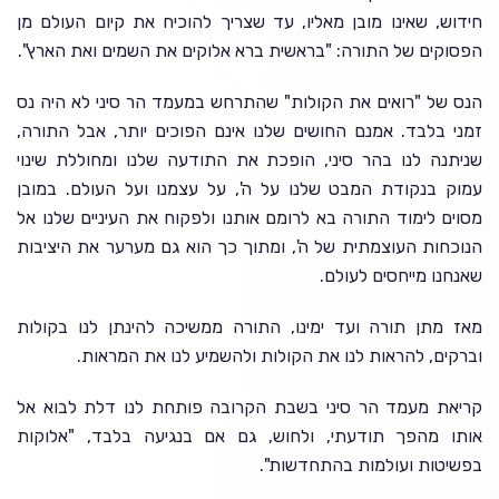
חידוש, שאינו מובן מאליו, עד שצריך להוכיח את קיום העולם מן
הפסוקים של התורה: "בראשית ברא אלוקים את השמים ואת הארץ".
הנס של "רואים את הקולות" שהתרחש במעמד הר סיני לא היה נס
זמני בלבד. אמנם החושים שלנו אינם הפוכים יותר, אבל התורה,
שניתנה לנו בהר סיני, הופכת את התודעה שלנו ומחוללת שינוי
עמוק בנקודת המבט שלנו על ה', על עצמנו ועל העולם. במובן
מסוים לימוד התורה בא לרומם אותנו ולפקוח את העיניים שלנו אל
הנוכחות העוצמתית של ה', ומתוך כך הוא גם מערער את היציבות
שאנחנו מייחסים לעולם.
מאז מתן תורה ועד ימינו, התורה ממשיכה להינתן לנו בקולות
וברקים, להראות לנו את הקולות ולהשמיע לנו את המראות.
קריאת מעמד הר סיני בשבת הקרובה פותחת לנו דלת לבוא אל
אותו מהפך תודעתי, ולחוש, גם אם בנגיעה בלבד, "אלוקות
בפשיטות ועולמות בהתחדשות".