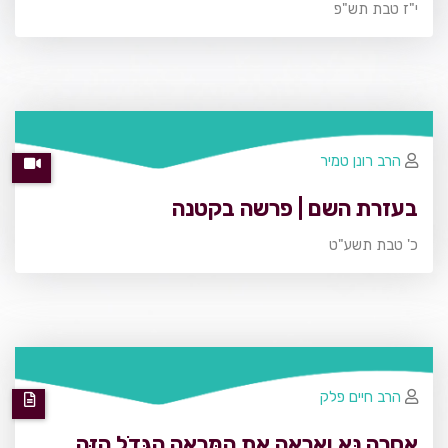
י"ז טבת תש"פ
הרב רונן טמיר
בעזרת השם | פרשה בקטנה
כ' טבת תשע"ט
הרב חיים פלק
אָסֻרָה נָּא וְאֶרְאֶה אֶת הַמַּרְאֶה הַגָּדֹל הַזֶּה