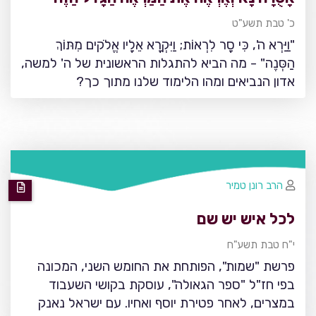
כ' טבת תשע"ט
"וַיַּרְא ה', כִּי סָר לִרְאוֹת; וַיִּקְרָא אֵלָיו אֱלֹקים מִתּוֹךְ
הַסְּנֶה" - מה הביא להתגלות הראשונית של ה' למשה,
אדון הנביאים ומהו הלימוד שלנו מתוך כך?
הרב רונן טמיר
לכל איש יש שם
י"ח טבת תשע"ח
פרשת "שמות", הפותחת את החומש השני, המכונה
בפי חז"ל "ספר הגאולה", עוסקת בקושי השעבוד
במצרים, לאחר פטירת יוסף ואחיו. עם ישראל נאנק