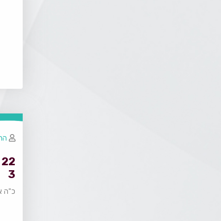
הרב
3
כ"ה א