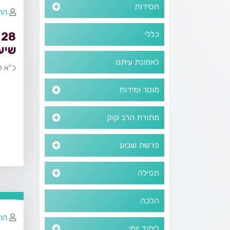
חסידות
הרב
כללי
8
שיעו
לאמונת עיתנו
כ"א ס
מוסר ומידות
מתורת הרב קוק
פרשת שבוע
תפילה
הלכה
הרב
לימוד יומי