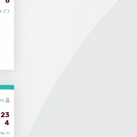
6
כ"ב א
הרב
4
ח' אי