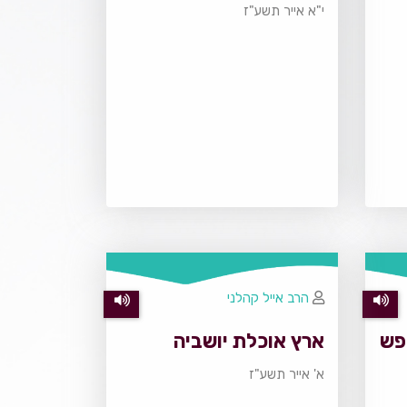
י"א אייר תשע"ז
הרב אייל קהלני
נפש
ארץ אוכלת יושביה
א' אייר תשע"ז