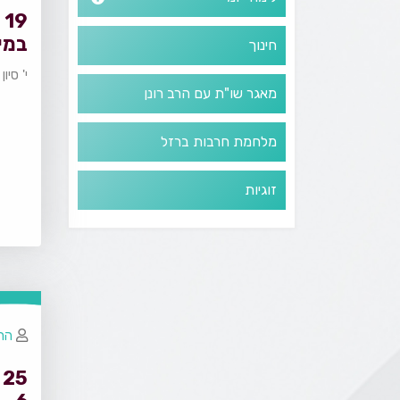
9
במי
חינוך
י' סיו
מאגר שו"ת עם הרב רונן
מלחמת חרבות ברזל
זוגיות
הרב