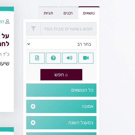
נושאים
רבנים
תגיות
הרב
על 
לחמ
האז
כ"ד ת
שיעור
כל הנושאים
אמונה
במעגל השנה