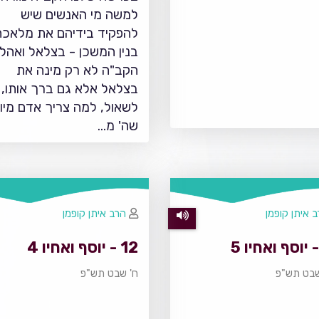
למשה מי האנשים שיש
להפקיד בידיהם את מלאכת
בנין המשכן - בצלאל ואהלי
הקב"ה לא רק מינה את
בצלאל אלא גם ברך אותו, ו
לשאול, למה צריך אדם מיו
שה' מ…
 איתן קופמן
הרב איתן קופמן
12 - יוסף ואחיו 4
בט תש"פ
ח' שבט תש"פ