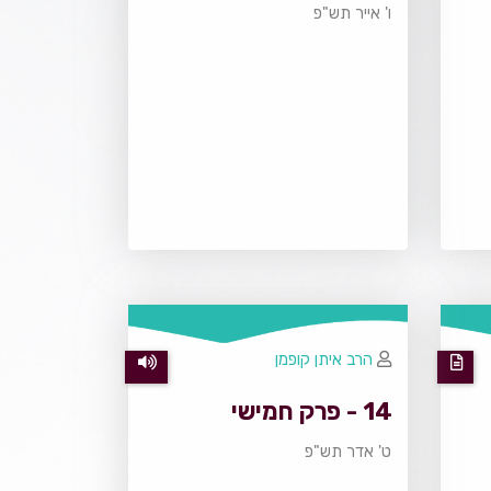
ו' אייר תש"פ
הרב איתן קופמן
14 - פרק חמישי
ט' אדר תש"פ