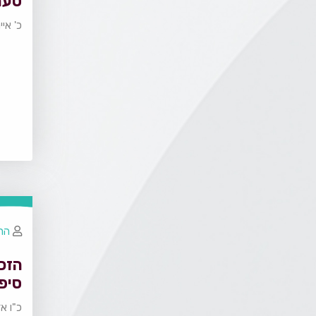
טעם
כ' אי
הרב
הזכ
סיפו
כ"ו א