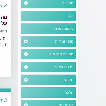
חסידות
הרב
כללי
מה מ
על 
לאמונת עיתנו
ז' תש
יום ע
מוסר ומידות
תשפ
מתורת הרב קוק
פרשת שבוע
תפילה
הלכה
הרב
לימוד יומי