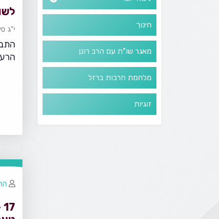
לשו
חינוך
י"ג סי
התבו
מאגר שו"ת עם הרב רונן
הרע 
מלחמת חרבות ברזל
זוגיות
הרב
7