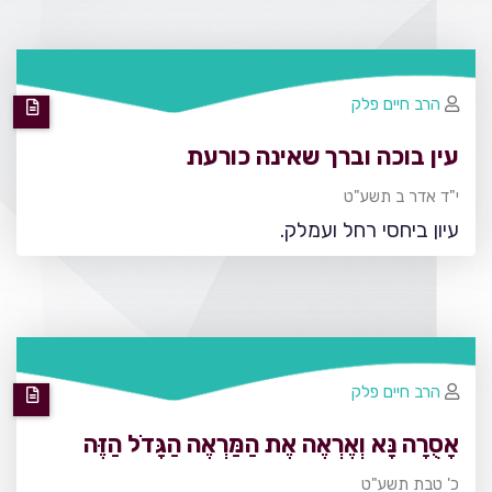
הרב חיים פלק
עין בוכה וברך שאינה כורעת
י"ד אדר ב תשע"ט
עיון ביחסי רחל ועמלק.
הרב חיים פלק
אָסֻרָה נָּא וְאֶרְאֶה אֶת הַמַּרְאֶה הַגָּדֹל הַזֶּה
כ' טבת תשע"ט