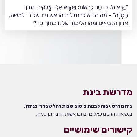
"וַיַּרְא ה', כִּי סָר לִרְאוֹת; וַיִּקְרָא אֵלָיו אֱלֹקים מִתּוֹךְ
הַסְּנֶה" - מה הביא להתגלות הראשונית של ה' למשה,
אדון הנביאים ומהו הלימוד שלנו מתוך כך?
מדרשת בינת
בית מדרש גבוה לבנות בישוב שבות רחל שבהרי בנימין.
בנשיאות הרב מיכאל ברום ובראשות הרב רונן טמיר.
קישורים שימושיים