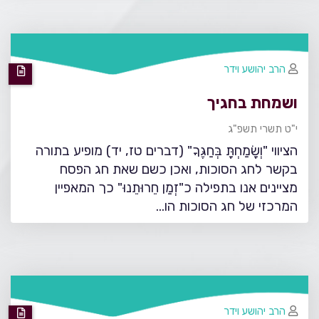
הרב יהושע וידר
ושמחת בחגיך
י"ט תשרי תשפ"ג
הציווי "וְשָׂמַחְתָּ בְּחַגֶּךָ" (דברים טז, יד) מופיע בתורה
בקשר לחג הסוכות, ואכן כשם שאת חג הפסח
מציינים אנו בתפילה כ"זְמַן חֵרוּתֵנוּ" כך המאפיין
המרכזי של חג הסוכות הו…
הרב יהושע וידר