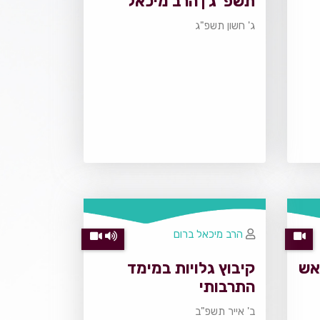
תשפ"ג | הרב מיכאל
ברום
ג' חשון תשפ"ג
הרב מיכאל ברום
אש
קיבוץ גלויות במימד
התרבותי
ב' אייר תשפ"ב