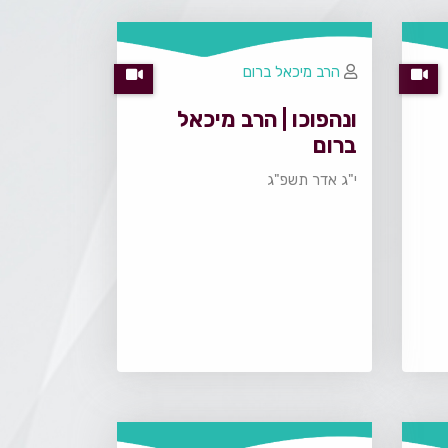
הרב מיכאל ברום
ונהפוכו | הרב מיכאל
ברום
י"ג אדר תשפ"ג