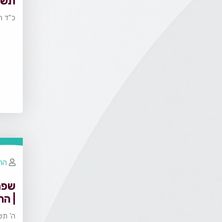
תשפ
כ"ד ח
הרב
שפת
| הר
ה' תש