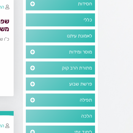
חסידות
הרב
כללי
שפת
משפ
מיכ
לאמונת עיתנו
כ"ו ש
מוסר ומידות
מתורת הרב קוק
פרשת שבוע
תפילה
הלכה
הרב
לימוד יומי