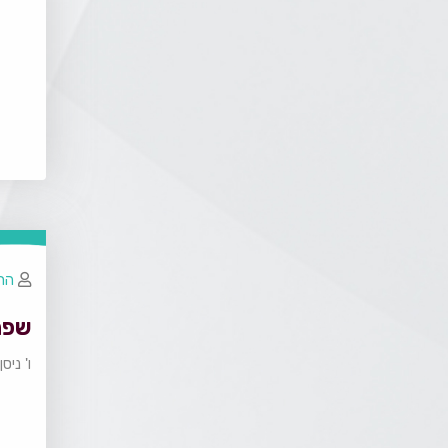
הרב
שפת
ו' ניס