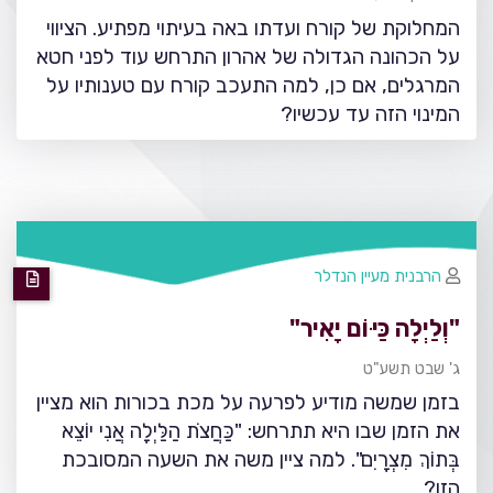
המחלוקת של קורח ועדתו באה בעיתוי מפתיע. הציווי
על הכהונה הגדולה של אהרון התרחש עוד לפני חטא
המרגלים, אם כן, למה התעכב קורח עם טענותיו על
המינוי הזה עד עכשיו?
הרבנית מעיין הנדלר
"וְלַיְלָה כַּיּוֹם יָאִיר"
ג' שבט תשע"ט
בזמן שמשה מודיע לפרעה על מכת בכורות הוא מציין
את הזמן שבו היא תתרחש: "כַּחֲצֹת הַלַּיְלָה אֲנִי יוֹצֵא
בְּתוֹךְ מִצְרָיִם". למה ציין משה את השעה המסובכת
הזו?