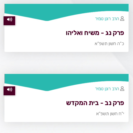
הרב רונן טמיר
פרק נג - משיח ואליהו
כ"ה חשון תשפ"א
הרב רונן טמיר
פרק נב - בית המקדש
י"ח חשון תשפ"א