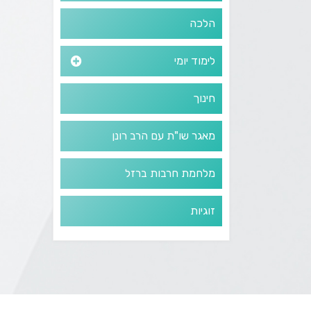
הלכה
לימוד יומי
חינוך
מאגר שו"ת עם הרב רונן
מלחמת חרבות ברזל
זוגיות