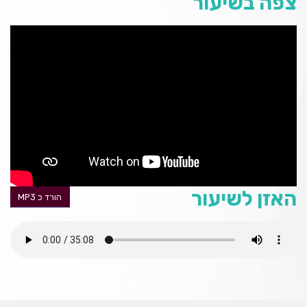
צפה בשיעור
האזן לשיעור
הורד כ MP3