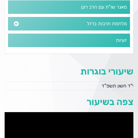
מאגר שו"ת עם הרב רונן
מלחמת חרבות ברזל
זוגיות
שיעורי בוגרות
י"ד חשון תשפ"ד
צפה בשיעור