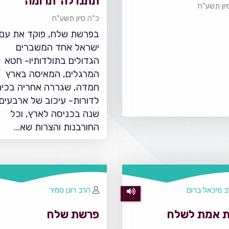
תתנו לה' תרומה
יון תשע"ח
כ"ה סיון תשע"ח
בפרשת שלח, פוקד את עם
ישראל אחד המשברים
הגדולים בתולדותיו- חטא
המרגלים, המאיסה בארץ
חמדה, שגררה אחריה בכיה
לדורות- עיכוב של ארבעים
שנה בכניסה לארץ, וכל
החורבנות והצרות שא…
 מיכאל ברום
הרב רונן טמיר
 אמת לשלח
פרשת שלח