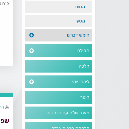
כ"ה ס
מטות
מסעי
חומש דברים
תפילה
הלכה
לימוד יומי
חינוך
הרב
מאגר שו"ת עם הרב רונן
שפת
מלחמת חרבות ברזל