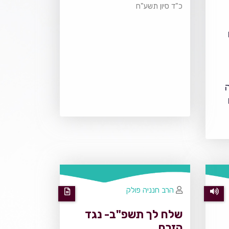
כ"ד סיון תשע"ח
הרב חנניה פולק
שלח לך תשפ"ב- נגד
הזרם