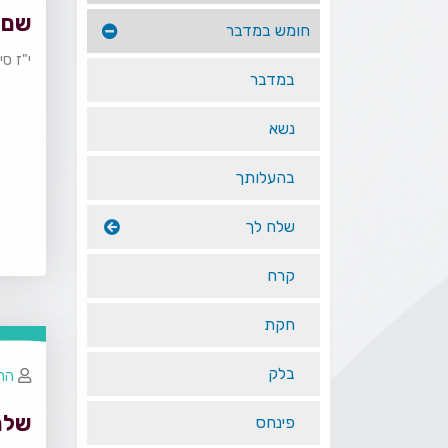
שם 
חומש במדבר
י"ז סי
במדבר
נשא
בהעלותך
שלח לך
קרח
חקת
בלק
הרב
שלח
פינחס