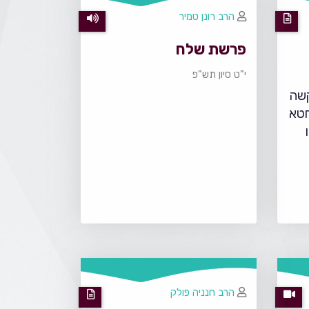
הרב רונן טמיר
פרשת שלח
י"ט סיון תש"פ
קשה
חטא
הרב חנניה פולק