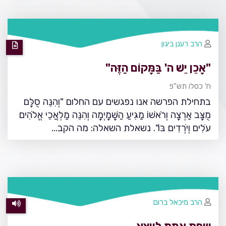
הרב רענן ביגון
"אָכֵן יֵשׁ ה' בַּמָּקוֹם הַזֶּה"
ח' כסלו תש"פ
בתחילת הפרשה אנו נפגשים עם החלום "וְהִנֵּה סֻלָּם
מֻצָּב אַרְצָה וְרֹאשׁוֹ מַגִּיעַ הַשָּׁמָיְמָה וְהִנֵּה מַלְאֲכֵי אֱלֹהִים
עֹלִים וְיֹרְדִים בּוֹ". נשאלת השאלה: מה הקב…
הרב מיכאל ברום