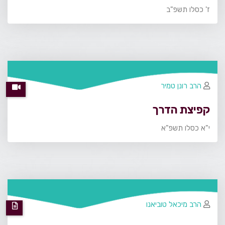
ז' כסלו תשפ"ב
הרב רונן טמיר
קפיצת הדרך
י"א כסלו תשפ"א
הרב מיכאל טוביאנו