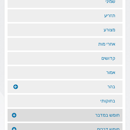
שמיני
תזריע
מצורע
אחרי מות
קדושים
אמור
בהר
בחוקותי
חומש במדבר
חומש דברים