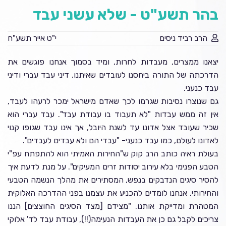
בהר תשע"ט - שלא עשני עבד
הרב רביד ניסים
י"ט אייר תשע"ח
יצאנו ממצרים, מעבדות לחרות, ומיד בסמוך אנחנו פוגשים את
הדרכתה של התורה ביחסנו לעובדים שאיתנו. דיני עבד עברי ודיני
עבד כנעני.
גם שנוצרו נסיבות שגרמו לכך שאדם מישראל ימכר לרעהו לעבד,
אין זה ממש עבדות "לא תעבוד בו עבודת עבד". עבד עברי הוא
שכיר שעובד אצל אדונו עד לשנת היובל, אך אינו עבד שגופו קנוי
לאדונו לעולם, כמו עבד כנעני- "עבדי הם ולא עבדים לעבדים".
בעולת ראיה כותב הרב קוק ש"החירות האמיתי הוא להתפתח עפ"י
הטבע הפנימי בלא עירוב יסודות זרים המעיקים". על מנת לדעת איך
להסיר סיגים הנדבקים בנפש, המסתירים את מהלך הנשמה הטבעי
והחירותי, אנחנו לומדים להכניע את עצמנו בפני ההדרכה האלוקית
המטהרת ומדייקת אותנו. "מצידם [מצד הסיגים החוצצים] הננו
צריכים לקבל גם כן את העבדות הנעימה(!!), עבודת עבד לד' אלוקי