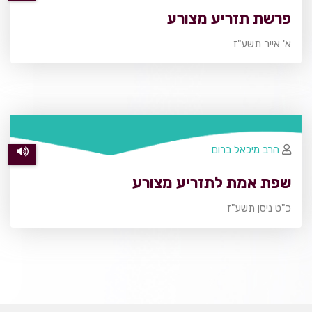
פרשת תזריע מצורע
א' אייר תשע"ז
הרב מיכאל ברום
שפת אמת לתזריע מצורע
כ"ט ניסן תשע"ז