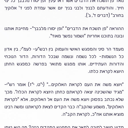
מאד פן תשכח את הדברים אשר ראו עיניך ופן יסורו מלבבך כל ימי
חייך. והודעתם לבניך ולבני בניך יום אשר עמדת לפני ד' אלוקיך
בחורב" (דברים ד', ג').
ההוראה "פן תשכח את הדברים" "ופן יסורו מלבבך"- מחייבת אותנו
ובונה בתוכנו אחריות "ושמור נפשך מאוד".
מעמד הר סיני והמפגש האישי והעמוק בין רבש"ע- לעמ"י, בין אדון
כל הנשמות- לכל נשמה ונשמה שבכל הדורות, הדור הנוכחי
והדורות העתידיים, אותו מפגש מתואר בפרשה כמפגש החתן
היוצא לקראת כלתו.
"ויוצא משה את העם לקראת האלוקים..." (י"ט, י"ז) אומר רש"י-
"מגיד שהשכינה יצאה לקראתם כחתן היוצא לקראת הכלה". מכך
שלא נכתב בפסוק ויוצא משה את העם אל האלוקים, אלא "לקראת
האלוקים", משמע שהקב"ה כבר הקדים לצאת לקראתנו ומשה רבינו
מוציא אותנו אח"כ, לקראת הקב"ה.
מדוע חשוב לתורה לתאר את המפגש המקדים הזה? מה הוא טומן