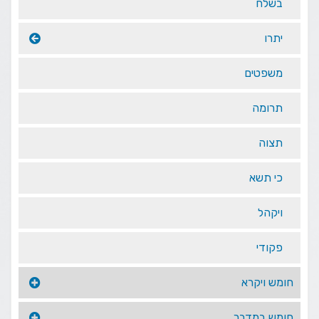
בשלח
יתרו
משפטים
תרומה
תצוה
כי תשא
ויקהל
פקודי
חומש ויקרא
חומש במדבר