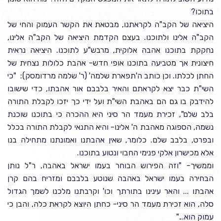
בתוכו?
היציאה של הקב"ה לקראתנו, מבטאת את הקשר העמוק והחי של
הקב"ה אלינו ולתוכנו. בעצם הקדמת היציאה של הקב"ה אלינו,
נחקקת בתוכנו אהבה אלוקית, מרבש"ע לתוכנו. היציאה נראית
חיצונית אך מטביעה בתוכנו אופי חדש- אהבת כלולות נצחית של
החתן לכלתו. וכן כותב ה'תפארת שלמה' (ר' שלמה מרדומסק): "כי
השי"ת כבר יצא לקראתם והאיר בלבבם אור אהבתו, כדי שישובו
להידבק בו גם הם באהבת השי"ת ועל ידי כך יזכו לקבלת התורה
בלב שלם", זכירת מעמד הר סיני היא ההכרה כי בתוכנו שוכנת
נשמה, הספוגה מאהבת ה' אלינו- והיא התנאי לקבלת התורה בכלל
ובפרט, בלבב שלם. כלומר, שאין אהבתנו ואמונתנו מתחילה בנו
אלא מכישרון אלקי פנימי החבוי ונטוע בתוכנו.
וממשיך- "וזה הפירוש הבוחר בעמו ישראל באהבה, ר"ל נותן
הבחירה בעמו ישראל באהבה שנוטע בלבבם ומזריח בהם קרן
אהבתו ... והאר עינינו בתורתך וכו' וקרבתנו מלכנו לשמך הגדול
סלה, הוא זכירת מעמד הר סיני- כחתן היוצא לקראת כלה, והבן כי
עמוק הוא..."