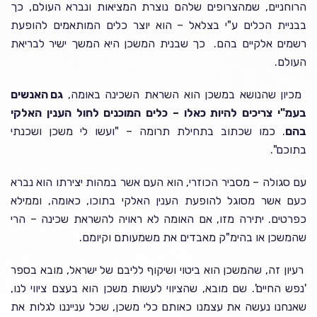
הרוחניים, שמהצרופים שלהם נוצרת המציאות ונברא העולם, כך
בבניית הכלים ע"י בצלאל – הוא יוצר כלים המותאמים להופעת
רשמים אלקיים בהם. כך שבנית המשכן היא המשך ישיר לבריאת
העולם.
מכיון שהנושא במשכן הוא השראת השכינה באומה,
גם האנשים
בעמ"י צריכים להיות כאלו – כלים המוכנים לחול הענין האלקי
בהם
. כמו שכתוב בתחילת תרומה – "ועשו לי משכן ושכנתי
בתוכם".
עם סגולה – מסביר הכוזרי, הוא העם אשר במהות יצירתו הוא נברא
כעם אשר מסוגל להופעת הענין האלקי בתוכו, כאומה, וממילא
כפרטים. יתירה מזו, אם האומה לא ראויה להשראת שכינה – הרי
שהמשכן או בהימ"ק מאבדים את משמעותם וקיומם.
רעיון זה, שהמשכן הוא ביטוי ושיקוף לליבם של ישראל, מובא בספר
'נפש החיים'. שם מובא, שהציווי לעשות משכן הוא בעצם ציווי לנו,
שאנחנו נעשה את עצמנו כאותם כלי משכן, שכל ענייננו לגלות את