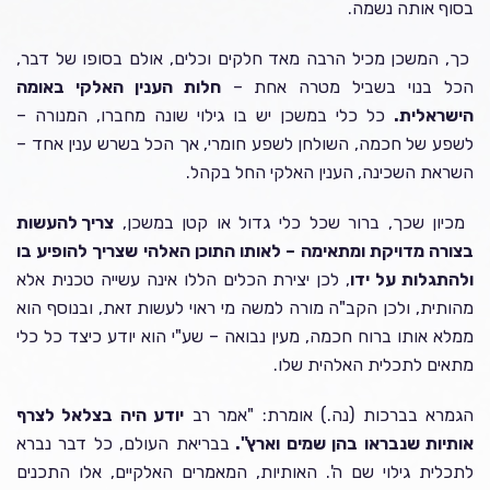
בסוף אותה נשמה.
כך, המשכן מכיל הרבה מאד חלקים וכלים, אולם בסופו של דבר,
הכל בנוי בשביל מטרה אחת –
חלות הענין האלקי באומה
הישראלית.
כל כלי במשכן יש בו גילוי שונה מחברו, המנורה –
לשפע של חכמה, השולחן לשפע חומרי, אך הכל בשרש ענין אחד –
השראת השכינה, הענין האלקי החל בקהל.
מכיון שכך, ברור שכל כלי גדול או קטן במשכן,
צריך להעשות
בצורה מדויקת ומתאימה – לאותו התוכן האלהי שצריך להופיע בו
ולהתגלות על ידו
, לכן יצירת הכלים הללו אינה עשייה טכנית אלא
מהותית, ולכן הקב"ה מורה למשה מי ראוי לעשות זאת, ובנוסף הוא
ממלא אותו ברוח חכמה, מעין נבואה – שע"י הוא יודע כיצד כל כלי
מתאים לתכלית האלהית שלו.
הגמרא בברכות (נה.) אומרת: "אמר רב
יודע היה בצלאל לצרף
אותיות שנבראו בהן שמים וארץ".
בבריאת העולם, כל דבר נברא
לתכלית גילוי שם ה'. האותיות, המאמרים האלקיים, אלו התכנים