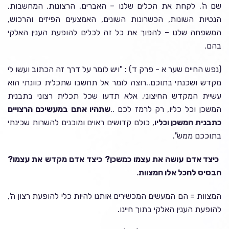
שם ה'. לקחת את הכלים שלנו – האברים, הרצונות, המחשבות,
הנטיות השונות, הכשרונות השונים, האמצעים הפיזים והרכוש,
המשפחה שלנו – להפוך את כל זה לכלים להופעת הענין האלקי
בהם.
(נפש החיים שער א - פרק ד) : "ויש לומר על דרך זה הכתוב ועשו לי
מקדש ושכנתי בתוכם..רוצה לומר אל תחשבו שתכלית כוונתי הוא
עשיית המקדש החיצוני, אלא תדעו שכל תכלית רצוני בתבנית
המשכן וכל כליו, רק לרמז לכם ..
שתהיו אתם במעשיכם הרצויים
כתבנית המשכן וכליו
, כולם קדושים ראוים ומוכנים להשרות שכינתי
בתוככם ממש".
כיצד אדם עושה את עצמו כמשכן? כיצד אדם מקדש את עצמו?
הבסיס להכל אלו המצוות
.
המצוות = הם המעשים המכשירים אותנו להיות כלי להופעת רצון ה',
להופעת הענין האלקי בתוך חיינו.