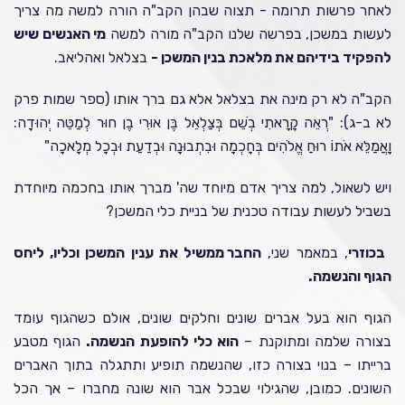
לאחר פרשות תרומה - תצוה שבהן הקב"ה הורה למשה מה צריך
לעשות במשכן, בפרשה שלנו הקב"ה מורה למשה
מי האנשים שיש
להפקיד בידיהם את מלאכת בנין המשכן -
בצלאל ואהליאב.
הקב"ה לא רק מינה את בצלאל אלא גם ברך אותו (ספר שמות פרק
לא ב-ג): "רְאֵה קָרָאתִי בְשֵׁם בְּצַלְאֵל בֶּן אוּרִי בֶן חוּר לְמַטֵּה יְהוּדָה:
וָאֲמַלֵּא אֹתוֹ רוּחַ אֱלֹהִים בְּחָכְמָה וּבִתְבוּנָה וּבְדַעַת וּבְכָל מְלָאכָה"
ויש לשאול, למה צריך אדם מיוחד שה' מברך אותו בחכמה מיוחדת
בשביל לעשות עבודה טכנית של בניית כלי המשכן?
בכוזרי
, במאמר שני,
החבר ממשיל את ענין המשכן וכליו, ליחס
הגוף והנשמה.
הגוף הוא בעל אברים שונים וחלקים שונים, אולם כשהגוף עומד
בצורה שלמה ומתוקנת –
הוא כלי להופעת הנשמה.
הגוף מטבע
ברייתו – בנוי בצורה כזו, שהנשמה תופיע ותתגלה בתוך האברים
השונים. כמובן, שהגילוי שבכל אבר הוא שונה מחברו – אך הכל