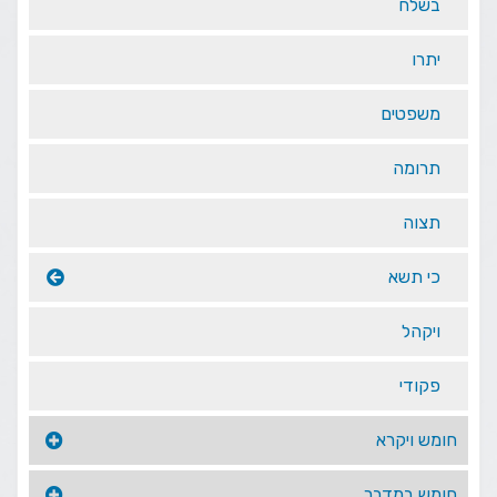
בשלח
יתרו
משפטים
תרומה
תצוה
כי תשא
ויקהל
פקודי
חומש ויקרא
חומש במדבר