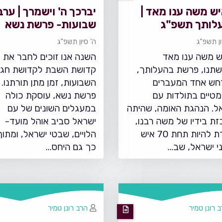
ש משה ענו מאד |
יברכך ה' וישמרך | ערב
לותך תשפ"ג
שבועות- פרשת נשא
תשפ"ג
ון תשפ"ג
ה' סיון תשפ"ג
ש משה ענו מאד
השנה אנו זוכים לחבר את
תנו, פרשת בהעלותך,
קדושת השבת לקדושת חג
ש אחד המעברים
השבועות, זמן מתן תורתנו.
טיים בתולדות עם
פרשת נשא, עוסקת כולה
ל. הנהגת האומה, שהיתה
במעגלים השונים של עם
זת בידיו של משה רבנו,
ישראל סביב אוהל מועד-
עוברת להיות תחת 70 איש
הלויים, שבטי ישראל, ומתוך
י ישראל, שב…
כך גם היחס…
 רונן טמיר
הרב רונן טמיר