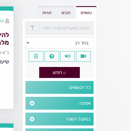
נושאים
רבנים
תגיות
הרב
להי
מלח
כ"א ש
שיעור
כל הנושאים
אמונה
במעגל השנה