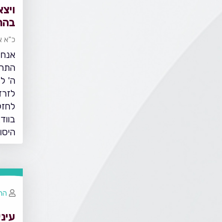
ויצא
בהר
כ"א א
אנחנ
התחי
ה' ל
לזרז
לחזק
בווד
היסו
הרב
עיני