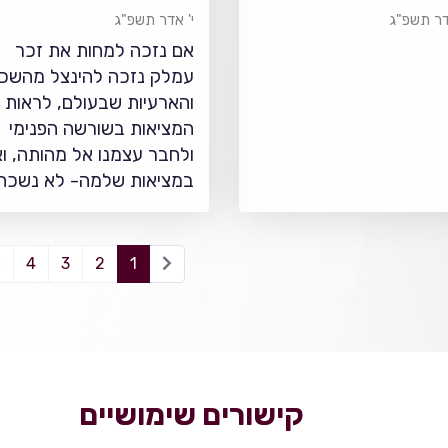
ר
דר תשפ"ג
י' אדר תשפ"ג
אם נזכה למחות את זכר
עמלק נזכה להינצל מהשכ
והארעיות שבעולם, לראות 
המציאות בשורשה הפנימי
ולחבר עצמנו אל מהותה, וא
במציאות שלמה- לא נשכח.
4
3
2
1
קישורים שימושיים