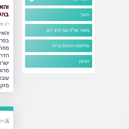
והאי
בהע
חינוך
י"ג סי
מאגר שו"ת עם הרב רונן
והאי
בפרש
מלחמת חרבות ברזל
מתרח
הדרמ
זוגיות
ישרא
מרוכ
מזקנ
הרב