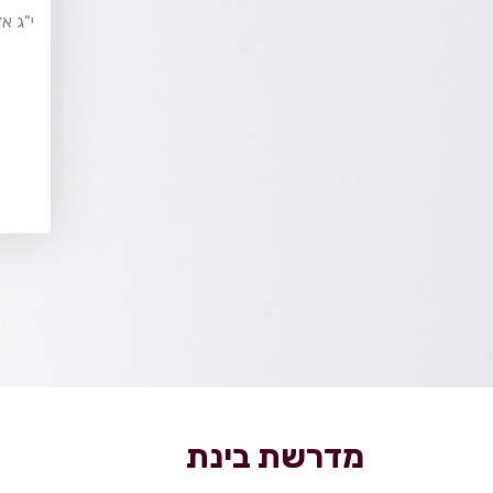
טמי
י"ג א
מדרשת בינת