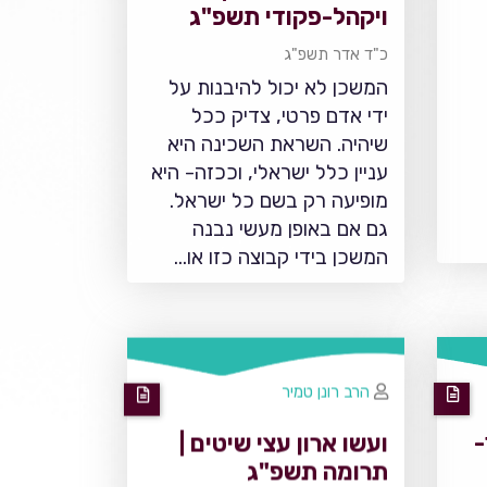
ויקהל-פקודי תשפ"ג
כ"ד אדר תשפ"ג
המשכן לא יכול להיבנות על
ידי אדם פרטי, צדיק ככל
שיהיה. השראת השכינה היא
עניין כלל ישראלי, וככזה- היא
מופיעה רק בשם כל ישראל.
גם אם באופן מעשי נבנה
המשכן בידי קבוצה כזו או…
הרב רונן טמיר
-
ועשו ארון עצי שיטים |
תרומה תשפ"ג