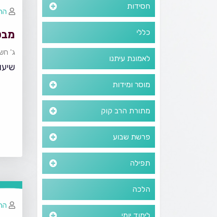
חסידות
הרב
כללי
מבט 
ג' חש
לאמונת עיתנו
שיעו
מוסר ומידות
מתורת הרב קוק
פרשת שבוע
תפילה
הלכה
הרב
לימוד יומי