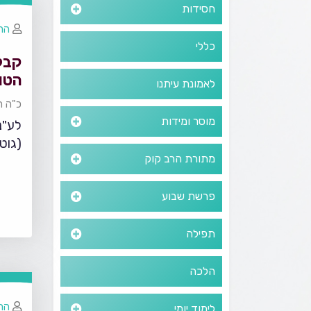
חסידות
הר
כללי
קבל
הטו
לאמונת עיתנו
כ"ה ת
מוסר ומידות
לע"נ
(גוט
מתורת הרב קוק
פרשת שבוע
תפילה
הלכה
הר
לימוד יומי