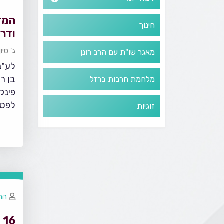
המד
חינוך
ודר
ג' סיו
מאגר שו"ת עם הרב רונן
לע"נ 
בן ר
מלחמת חרבות ברזל
לפטי
זוגיות
הר
16 - ביקורת