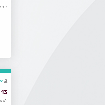
כ"ד ס
הר
13 - כעס
י"א א