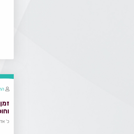
הר
זמן 
וחו
כ' אד