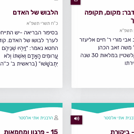
בר: מקום, תקופה
הלבוש של האדם
ך
כ"ח תשרי תשפ"א
ן תשפ"א
בסיפור הבריאה -יש התייח
אבי מורי ר' חיים אליעזר
לערך לבושו של האדם. קוד
' משה זאב הכהן
החטא נאמר: "וַיִּהְיוּ שְׁנֵיהֶם
פינקלשטיין במלאות 30 שנה
עֲרוּמִּים הָאָדָם וְאִשְׁתּוֹ וְלֹא
רתו
יִתְבּשָׁשׁוּ" (בראשית ב' כ''ה )
בנית אתי אלסטר
הרבנית אתי אלסטר
15 - פרגון ומחמאות