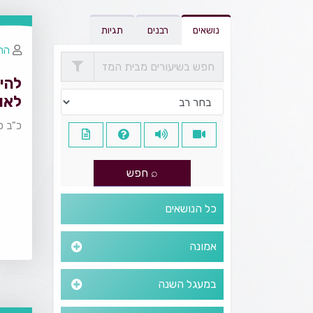
נושאים
רבנים
תגיות
הר
להיו
לאו
כ"ב כ
כל הנושאים
אמונה
במעגל השנה