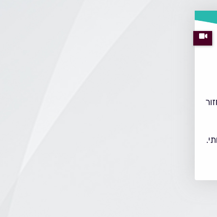
זור
י.