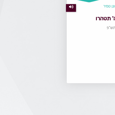
נן טמיר
' תטהרו
תש"פ