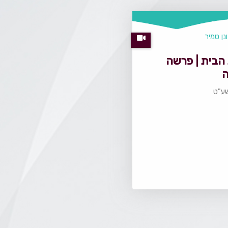
נן טמיר
הבית | פרשה
שע"ט